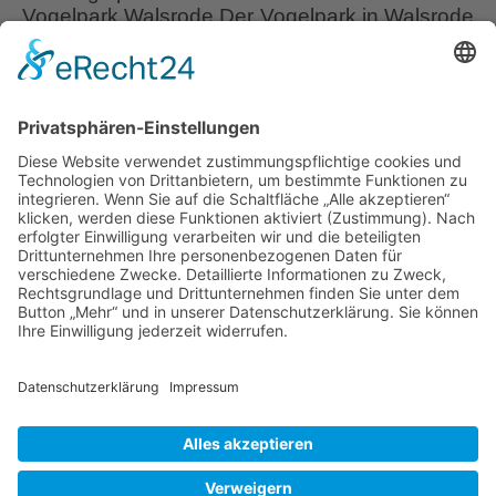
Vogelpark Walsrode Der Vogelpark in Walsrode
wurde 1962 in der Lüneburger Heide als
private Zucht von Fasanen und Wasservögeln
vom Walsroder Kaufmann Fritsch Geschke
gegründet. Der Park expandierte schnell und
erlebte wirtschaftliche Höhen und Tiefen. Auf
dem 24 ha großen Gelände leben inzwischen
Weltvogelpark
etwa 4000 Vögel aus 650
…
Walsrode,
Lüneburger
Liebe Leser! Ihr könnt euch per E-Mail
Heide
informieren lassen, wenn neue Artikel auf
Wurzerlsgarten erscheinen.
Folgt dafür einfach
diesem Link
und gebt dort eure E-Mailadresse
ein.
13. Dezember 2024