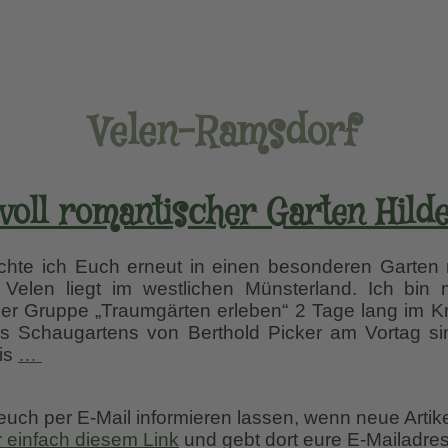
Velen-Ramsdorf
voll romantischer Garten Hild
te ich Euch erneut in einen besonderen Garten 
t Velen liegt im westlichen Münsterland. Ich bin
r Gruppe „Traumgärten erleben“ 2 Tage lang im Kr
 Schaugartens von Berthold Picker am Vortag si
Geheimnisvoll
Bis
…
romantischer
Garten
 euch per E-Mail informieren lassen, wenn neue Artik
Hildegard
r einfach diesem Link
und gebt dort eure E-Mailadres
Rave