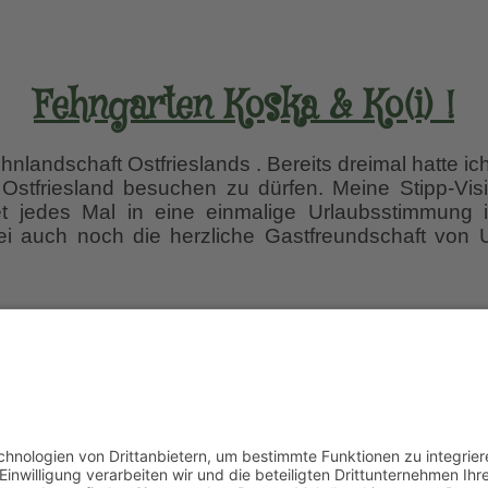
Fehngarten Koska & Ko(i) !
ehnlandschaft Ostfrieslands . Bereits dreimal hatte 
 Ostfriesland besuchen zu dürfen. Meine Stipp-Vis
t jedes Mal in eine einmalige Urlaubsstimmung in
i auch noch die herzliche Gastfreundschaft von 
rten
 euch per E-Mail informieren lassen, wenn neue Artik
r einfach diesem Link
und gebt dort eure E-Mailadres