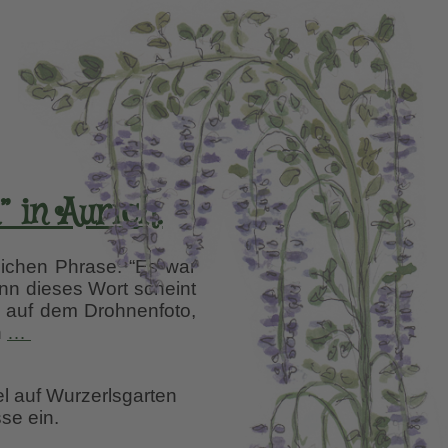
 in Aurich.
ichen Phrase: “Es war
nn dieses Wort scheint
e auf dem Drohnenfoto,
Ulrike
h
…
Koskas
400
el auf Wurzerlsgarten
Hostas
se ein.
in
“Lütje