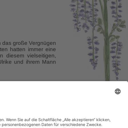
Thuun”
in
Aurich.
ich das große Vergnügen
iten hatten immer eine
 diesem vielseitigen,
Ulrike und ihrem Mann
el auf Wurzerlsgarten
se ein.