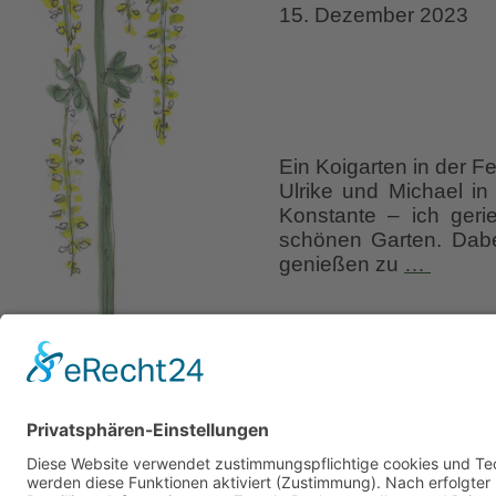
15. Dezember 2023
Ein Koigarten in der F
Ulrike und Michael in
Konstante – ich gerie
schönen Garten. Dabe
Fehnga
genießen zu
…
Koska
&
Liebe Leser! Ihr könnt
Ko(i)
erscheinen.
Folgt dafü
!
9. Januar 2021