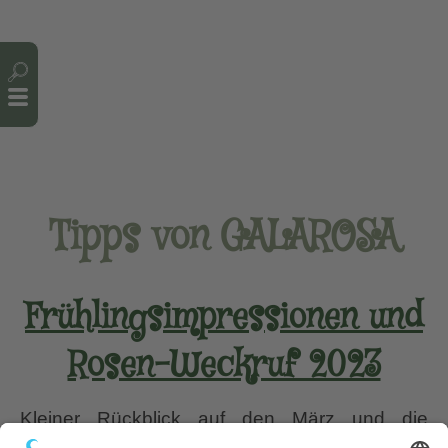
Cookie-Einstellungen
Tipps von GALAROSA
Frühlingsimpressionen und
Rosen-Weckruf 2023
Kleiner Rückblick auf den März und die
Osterwoche 2023 in Wurzerlsgarten. Meist ist