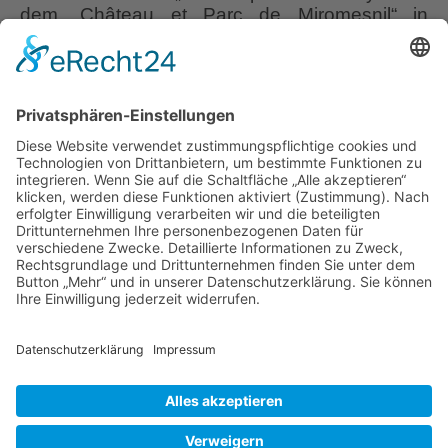
dem „Château et Parc de Miromesnil“ in
Frankreich. In bester Erinnerung sind mir auch
die „kitchen gardens“ von „Mottisfont“ und
„Barnsley House“ von Rosemary Verey in
Großbritannien. Sie hatten beachtliche Größen
und waren geschützt durch mächtige
Steinmauern. Nicht selten dachte ich bei mir,
Historische
wie schade,
…
Küchengärten
im
Liebe Leser! Ihr könnt euch per E-Mail
Rheinland
informieren lassen, wenn neue Artikel auf
Wurzerlsgarten erscheinen.
Folgt dafür einfach
diesem Link
und gebt dort eure E-Mailadresse
ein.
9. April 2024