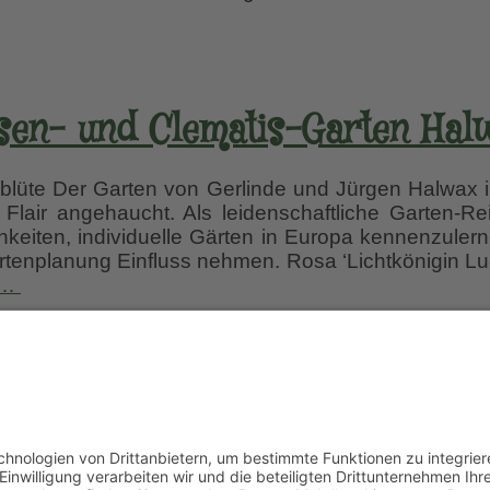
sen- und Clematis-Garten Hal
lüte Der Garten von Gerlinde und Jürgen Halwax i
m Flair angehaucht. Als leidenschaftliche Garten-
chkeiten, individuelle Gärten in Europa kennenzuler
artenplanung Einfluss nehmen. Rosa ‘Lichtkönigin Luci
Rosen-
…
und
Clematis-
 euch per E-Mail informieren lassen, wenn neue Artik
Garten
r einfach diesem Link
und gebt dort eure E-Mailadres
Halwax