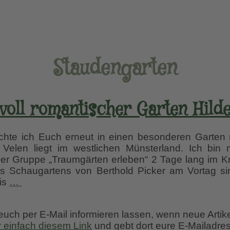
Staudengarten
voll romantischer Garten Hild
te ich Euch erneut in einen besonderen Garten 
t Velen liegt im westlichen Münsterland. Ich bin
r Gruppe „Traumgärten erleben“ 2 Tage lang im Kr
 Schaugartens von Berthold Picker am Vortag si
Geheimnisvoll
Bis
…
romantischer
Garten
 euch per E-Mail informieren lassen, wenn neue Artik
Hildegard
r einfach diesem Link
und gebt dort eure E-Mailadres
Rave