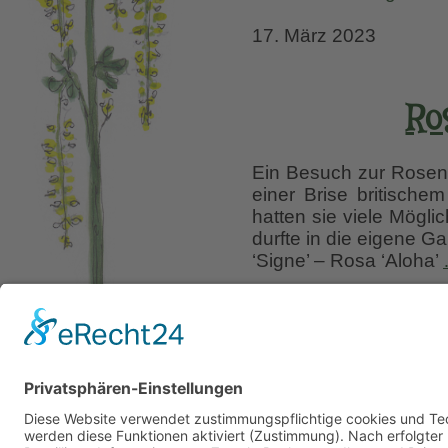
17. März 2023
Ro
Ein Besuch zur Rosenb
einer Brise britische
hatten sie viele Mögli
durfte in die eigene G
‘Signe’ – Rosa ‘Aloha’
Liebe Leser! Ihr könnt
erscheinen.
Folgt dafü
10. Juni 2021