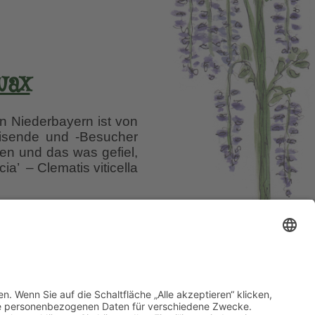
wax
n Niederbayern ist von
Reisende und -Besucher
nen und das was gefiel,
a’ – Clematis viticella
el auf Wurzerlsgarten
se ein.