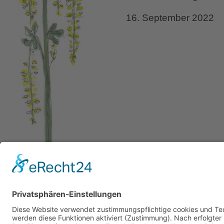
vertik
16. September 2022
Pflan