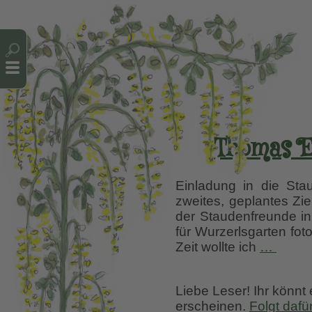
Cookie-Einstellungen
Thomas E
Einladung in die Sta
zweites, geplantes Zi
der Staudenfreunde in
für Wurzerlsgarten fot
Thom
Zeit wollte ich
…
Eidm
–
Liebe Leser! Ihr könnt
Herr
erscheinen.
Folgt dafü
der