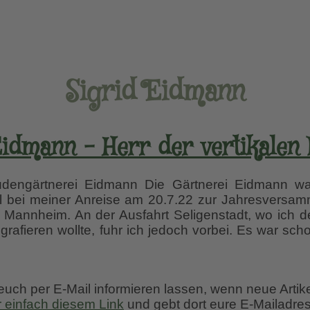
Sigrid Eidmann
idmann – Herr der vertikalen 
udengärtnerei Eidmann Die Gärtnerei Eidmann war
el bei meiner Anreise am 20.7.22 zur Jahresversam
 Mannheim. An der Ausfahrt Seligenstadt, wo ich d
ografieren wollte, fuhr ich jedoch vorbei. Es war sch
as
ann
 euch per E-Mail informieren lassen, wenn neue Artik
r einfach diesem Link
und gebt dort eure E-Mailadres