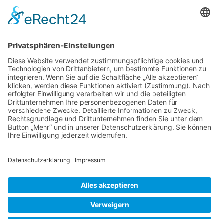
bestimmte Vorstellung, konnte das meinen
Mitreisenden aber schwer vermitteln. Auf jeden
Fall liegt ein Kornischer Garten in Cornwall.
Das ist eine Grafschaft, die im südwestlichsten
Landesteil von Großbritannien liegt. Die an
Devon angrenzende Südwestspitze der
Trebah
Halbinsel ist mit
…
Garden,
Cornwall
Liebe Leser! Ihr könnt euch per E-Mail
in
informieren lassen, wenn neue Artikel auf
Reinkultur
Wurzerlsgarten erscheinen.
Folgt dafür einfach
diesem Link
und gebt dort eure E-Mailadresse
ein.
26. Juli 2024
Cookie-Einstellungen
© 2026 Wurzerls Garten