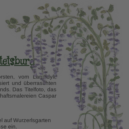
tetsburg
sten, vom Landidyll,
siert und überraschten
ds. Das Titelfoto, das
haftsmalereien Caspar
el auf Wurzerlsgarten
se ein.