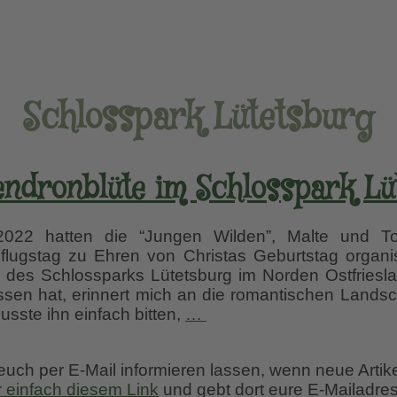
Schlosspark Lütetsburg
ndronblüte im Schlosspark Lü
2 hatten die “Jungen Wilden”, Malte und Tor
flugstag zu Ehren von Christas Geburtstag organi
des Schlossparks Lütetsburg im Norden Ostfrieslan
en hat, erinnert mich an die romantischen Landsc
Rhododendronblüte
usste ihn einfach bitten,
…
im
Schlosspark
 euch per E-Mail informieren lassen, wenn neue Artik
Lütetsburg
r einfach diesem Link
und gebt dort eure E-Mailadres