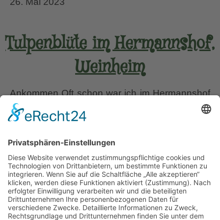
26. Mai 2023
Tulpenblüte im Hermannshof,
Weinheim
Ankommen Oft schon war ich im Hermannshof
in Weinheim an der Bergstraße zu Gast. Als ich
das letzte Mal im Sommer 2022 den
Schaugarten betrat, fiel mir ein, dass ich diesen
wunderbaren Ort noch nie auf meiner Website
vorgestellt habe und dass das nun tatsächlich
überfällig ist. War es ein gutes Omen, dass der
Tulpenblüte
Gartenchef
…
im
Hermannshof,
Liebe Leser! Ihr könnt euch per E-Mail
Weinheim
informieren lassen, wenn neue Artikel auf