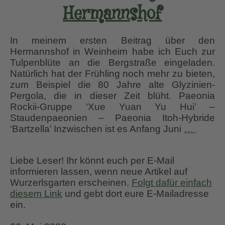
Hermannshof
In meinem ersten Beitrag über den
Hermannshof in Weinheim habe ich Euch zur
Tulpenblüte an die Bergstraße eingeladen.
Natürlich hat der Frühling noch mehr zu bieten,
zum Beispiel die 80 Jahre alte Glyzinien-
Pergola, die in dieser Zeit blüht. Paeonia
Rockii-Gruppe ‘Xue Yuan Yu Hui’ –
Staudenpaeonien – Paeonia Itoh-Hybride
Paeoni
‘Bartzella’ Inzwischen ist es Anfang Juni
…
Anfan
Juni
Liebe Leser! Ihr könnt euch per E-Mail
im
informieren lassen, wenn neue Artikel auf
Herma
Wurzerlsgarten erscheinen.
Folgt dafür einfach
diesem Link
und gebt dort eure E-Mailadresse
ein.