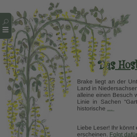
Cookie-Einstellungen
Das Host
Brake liegt an der U
Land in Niedersachsen
alleine einen Besuch w
Linie in Sachen “Gar
Das
historische
…
Hosta-
Paradie
Liebe Leser! Ihr könnt
Reiner
erscheinen.
Folgt dafü
Blohm