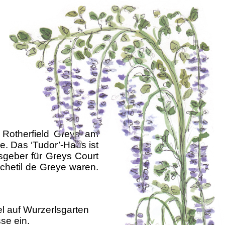
Rotherfield Greys am
re. Das ‘Tudor’-Haus ist
sgeber für Greys Court
chetil de Greye waren.
el auf Wurzerlsgarten
se ein.