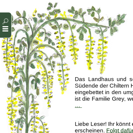
Cookie-Einstellungen
Das Landhaus und se
Südende der Chiltern Hi
eingebettet in den um
ist die Familie Grey,
Greys
…
Court
-
Liebe Leser! Ihr könnt
Oxfordshire
erscheinen.
Folgt dafü