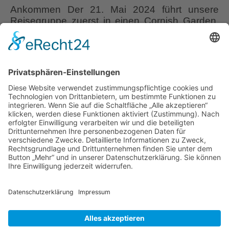
Ankommen Der 21. Mai 2024 führt unsere
Reisegruppe zuerst in einen Cornish Garden,
dann jedoch direkt an die Küste und ans Meer!
Als wir vom Bus aussteigen, stehen wir
unmittelbar am schönsten Aussichtspunkt auf
die Altstadt von St Ives, den Sandstrand und
die Hafenmole mit dem Leuchtturm.
Türkisfarbenes Meer rahmt diese schöne
Fisch,
Szenerie ein. Der
…
Möwe,
Kunst
Liebe Leser! Ihr könnt euch per E-Mail
und
informieren lassen, wenn neue Artikel auf
Cornish
Wurzerlsgarten erscheinen.
Folgt dafür einfach
Pasty
diesem Link
und gebt dort eure E-Mailadresse
in
ein.
St
Ives,
4. Oktober 2024
Cornwall