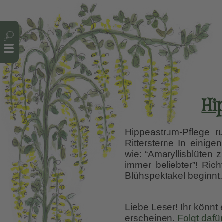
Cookie-Einstellungen
Hi
Hippeastrum-Pflege 
Rittersterne In einige
wie: “Amaryllisblüten 
immer beliebter”! Ric
Blühspektakel beginnt
Liebe Leser! Ihr könnt
erscheinen.
Folgt dafü