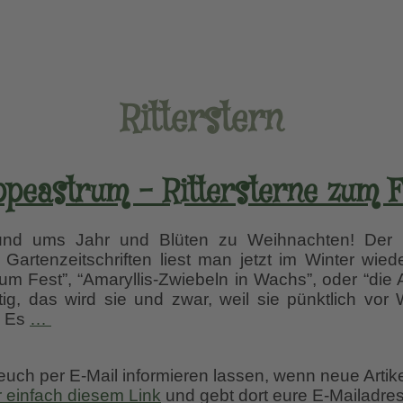
Ritterstern
ppeastrum – Rittersterne zum F
rund ums Jahr und Blüten zu Weihnachten! Der
n Gartenzeitschriften liest man jetzt im Winter wied
zum Fest”, “Amaryllis-Zwiebeln in Wachs”, oder “die 
htig, das wird sie und zwar, weil sie pünktlich vor
Hippeastrum
. Es
…
–
Rittersterne
 euch per E-Mail informieren lassen, wenn neue Artik
zum
r einfach diesem Link
und gebt dort eure E-Mailadres
Fest