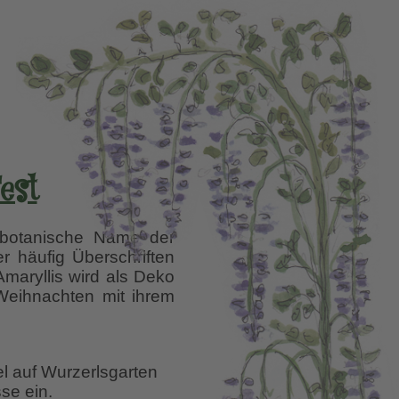
est
 botanische Name der
er häufig Überschriften
Amaryllis wird als Deko
 Weihnachten mit ihrem
el auf Wurzerlsgarten
se ein.