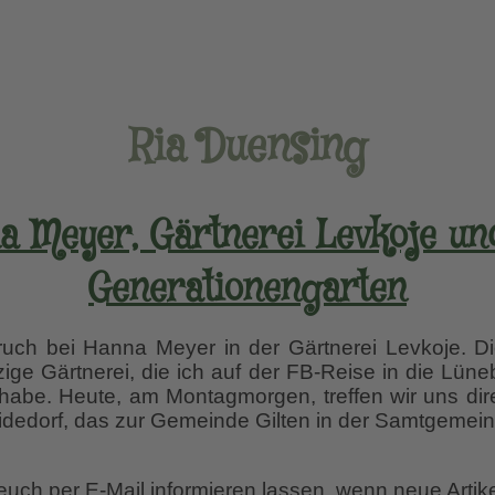
Ria Duensing
a Meyer, Gärtnerei Levkoje un
Generationengarten
ch bei Hanna Meyer in der Gärtnerei Levkoje. Die
zige Gärtnerei, die ich auf der FB-Reise in die Lün
be. Heute, am Montagmorgen, treffen wir uns direk
dedorf, das zur Gemeinde Gilten in der Samtgemei
 euch per E-Mail informieren lassen, wenn neue Artik