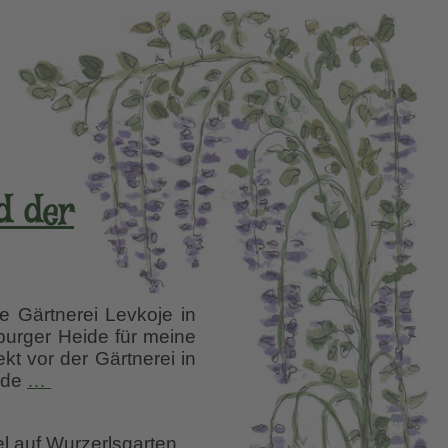
d der
 Gärtnerei Levkoje in
eburger Heide für meine
t vor der Gärtnerei in
Hanna
nde
…
Meyer,
Gärtnerei
el auf Wurzerlsgarten
Levkoje