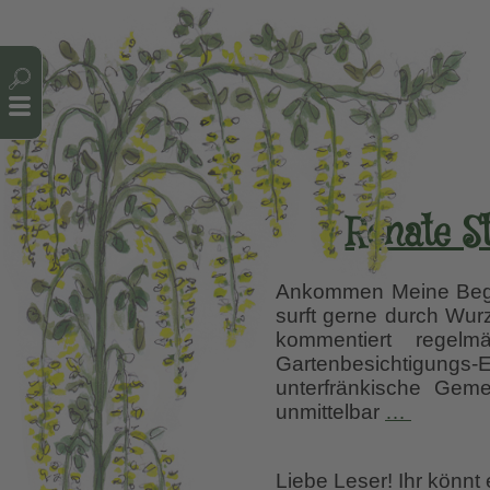
Cookie-Einstellungen
Renate S
Ankommen Meine Begeg
surft gerne durch Wur
kommentiert regel
Gartenbesichtigungs-E
unterfränkische Geme
Renate
unmittelbar
…
Stengel,
Hanggar
Liebe Leser! Ihr könnt
mit