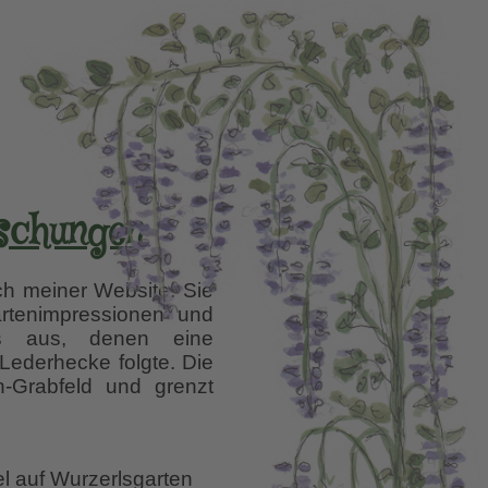
aschungen
h meiner Website. Sie
artenimpressionen” und
ls aus, denen eine
Lederhecke folgte. Die
n-Grabfeld und grenzt
el auf Wurzerlsgarten