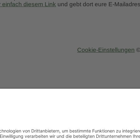
r einfach diesem Link
und gebt dort eure E-Mailadres
chungen
Cookie-Einstellungen
©