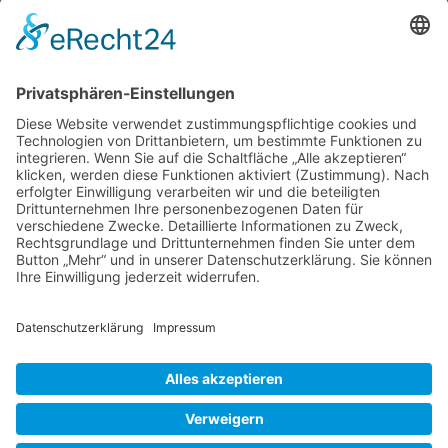
zwei völlig unterschiedlichen Zielen, die
gemeinsam haben, dass man sie jeweils in
einem Tagesausflug direkt von Antalya aus
erreichen kann. Sie haben aber noch eine
weitere Gemeinsamkeit, beide Orte befinden
sich im Taurusgebirge und zwar in Höhen von
Frühling
über 1000 m.
…
im
Taurus-
Liebe Leser! Ihr könnt euch per E-Mail
Gebirge
informieren lassen, wenn neue Artikel auf
2.
Wurzerlsgarten erscheinen.
Folgt dafür einfach
Teil
diesem Link
und gebt dort eure E-Mailadresse
ein.
27. Mai 2022
Cookie-Einstellungen
© 2026 Wurzerls Garten