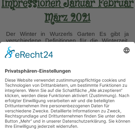
Impressionen Januar Februar
März 2021
Der Winter in Wurzerls Garten Es gibt ja
verschiedene Definitionen für die Winterzeit.
Die Meteorologen beginnen den Winter Anfang
Dezember, er dauert also vom 1.12. – 28.2.
oder bis 29.2. bei Schaltjahren. Die Astronomie
dagegen hält sich an die Tag- und
Nachtgleichen. Für mich als Hobby-Gärtnerin
ist diese Orientierung an den höchsten und
Impressionen
niedrigsten Punkten
…
Januar
Februar
Liebe Leser! Ihr könnt euch per E-Mail
März
informieren lassen, wenn neue Artikel auf
2021
Wurzerlsgarten erscheinen.
Folgt dafür einfach
diesem Link
und gebt dort eure E-Mailadresse
ein.