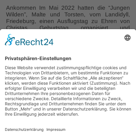
Ankommen Im Mai 2022 hatten die “Jungen
Wilden”, Malte und Torsten, vom Landidyll,
Friedeburg, einen Ausflugstag zu Ehren von
Christas Geburtstag organisiert und
überraschten uns mit einem Besuch des
Schlossparks Lütetsburg im Norden
Ostfrieslands. Das Titelfoto, das Malte Schoon
geschossen hat, erinnert mich an die
romantischen Landschaftsmalereien Caspar
David Friedrichs. Ich musste ihn einfach bitten,
Rhododendronblüte
…
im
Schlosspark
Liebe Leser! Ihr könnt euch per E-Mail
Lütetsburg
informieren lassen, wenn neue Artikel auf
Wurzerlsgarten erscheinen.
Folgt dafür einfach
diesem Link
und gebt dort eure E-Mailadresse
ein.
10. Februar 2023