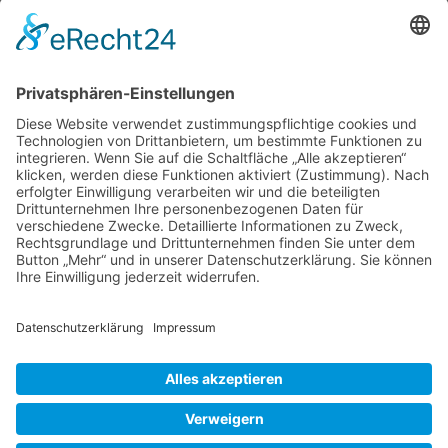
Gartenleben mehr und mehr innen im
Wintergarten abspielt, so lohnt es sich auf
jeden Fall jetzt draußen noch ganz genau
hinzusehen. Es ist jedes Jahr die gleiche
spannende Frage: Indian Summer,
Herbstfeuer, Goldener Oktober oder einfach
Impressionen
nur stiller Rückzug der
…
Oktober
November
Liebe Leser! Ihr könnt euch per E-Mail
20
informieren lassen, wenn neue Artikel auf
Wurzerlsgarten erscheinen.
Folgt dafür einfach
diesem Link
und gebt dort eure E-Mailadresse
ein.
25. November 2020
Cookie-Einstellungen
© 2026 Wurzerls Garten