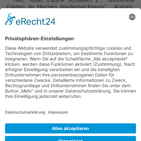
Gärten im Herzen Niedersachsens”, Autorin,
Layout, Konzept: Marita Eichler, Satz & Druck:
Schröder Druck & Design, Walsrode, 160
Seiten, kartonierter, großer Bildband, viele
aussagekräftige Farb-Fotos, Selbstverlag,
Erstauflage: Mai 2017, ISBN 978-3-00-055658-
6 (nicht mehr über Buchhandel beziehbar),
”
Preis bei Erscheinen 34.90 Euro /
…
Über
Zäune
Liebe Leser! Ihr könnt euch per E-Mail
schauen
informieren lassen, wenn neue Artikel auf
2
Wurzerlsgarten erscheinen.
Folgt dafür einfach
“
diesem Link
und gebt dort eure E-Mailadresse
ein.
22. August 2023