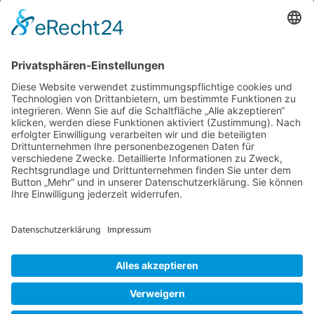
“Dank” meines Trojaners im Laptop konnte ich
noch nicht einmal die weiteren Gartenbesuche
rund um den Vogelsberg vereinbaren. Jörg
Diebel hatte es sich in den Kopf gesetzt, dass
ich 2025 nach Alsfeld kommen müsse, um
seine geliebten Rosen zu fotografieren. Also
Naturromantik
reisen
…
im
Kleinen
Liebe Leser! Ihr könnt euch per E-Mail
Berfhof
informieren lassen, wenn neue Artikel auf
Jörg
Wurzerlsgarten erscheinen.
Folgt dafür einfach
Diebels,
diesem Link
und gebt dort eure E-Mailadresse
Alsfeld
ein.
8. August 2025
Cookie-Einstellungen
© 2026 Wurzerls Garten