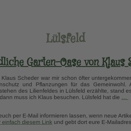
Lülsfeld
dliche Garten-Oase von Klaus
aus Scheder war mir schon öfter untergekommen.
tenschutz und Pflanzungen für das Gemeinwohl. 
tehen des Lilienfeldes in Lülsfeld erzählte, stand e
D
 dann muss ich Klaus besuchen. Lülsfeld hat die
…
l
G
 euch per E-Mail informieren lassen, wenn neue Artik
r einfach diesem Link
und gebt dort eure E-Mailadres
K