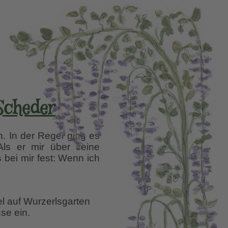
 Scheder
 In der Regel ging es
Als er mir über seine
s bei mir fest: Wenn ich
ie
ändliche
arten-
el auf Wurzerlsgarten
Oase
se ein.
von
laus