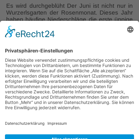
Es wird durchgeblüht Der Juni ist nicht nur in
Wurzerlsgarten der Rosenmonat. Dieses Jahr
haben häufige Niederschläge die erste üppige
Hauptblüte beeinträchtigt und gekürzt. Oft
mussten braune unschöne Mumien aus den
Rosen herausgeschnitten werden. Leider gibt
es noch keinen Ersatz für meinen
Metallpavillon im Rosenrondell. Entsprechend
traurig sieht es dort aus. Trotzdem dominiert die
Es wird durchgeblüht –
Mischung
…
Teil 6 –
Juni 24 in Wurzerlsgarten
Liebe Leser! Ihr könnt euch per E-Mail
informieren lassen, wenn neue Artikel auf
Wurzerlsgarten erscheinen.
Folgt dafür einfach
diesem Link
und gebt dort eure E-Mailadresse
ein.
12. Juli 2024