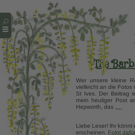
Cookie-Einstellungen
The Barb
Wer unsere kleine Re
vielleicht an die Foto
St Ives. Der Beitrag
mein heutiger Post a
The
Hepworth, das
…
Barb
Hepw
Liebe Leser! Ihr könnt
Scul
erscheinen.
Folgt dafü
Gard