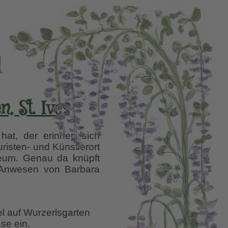
l
 St. Ives
at, der erinnert sich
risten- und Künstlerort
seum. Genau da knüpft
e Anwesen von Barbara
el auf Wurzerlsgarten
se ein.