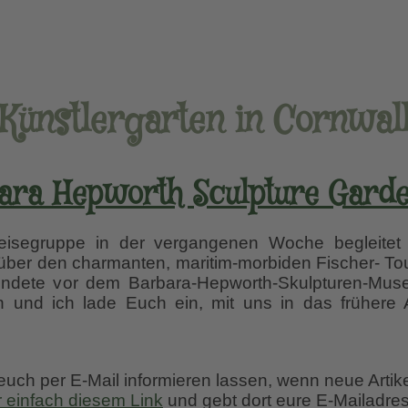
Künstlergarten in Cornwal
ara Hepworth Sculpture Garden,
isegruppe in der vergangenen Woche begleitet h
s über den charmanten, maritim-morbiden Fischer- Tou
 endete vor dem Barbara-Hepworth-Skulpturen-Mu
n und ich lade Euch ein, mit uns in das früher
ara
orth
 euch per E-Mail informieren lassen, wenn neue Artik
pture
r einfach diesem Link
und gebt dort eure E-Mailadres
en,