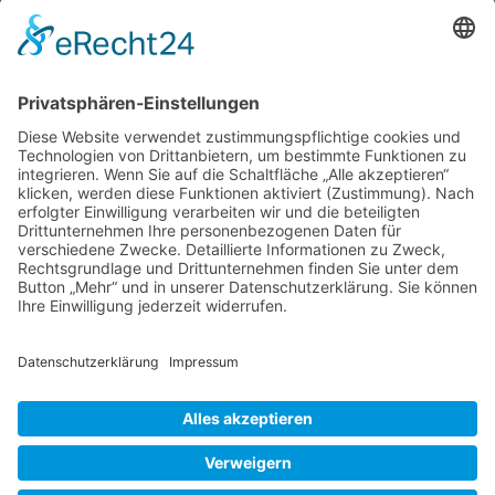
bestimmte Vorstellung, konnte das meinen
Mitreisenden aber schwer vermitteln. Auf jeden
Fall liegt ein Kornischer Garten in Cornwall.
Das ist eine Grafschaft, die im südwestlichsten
Landesteil von Großbritannien liegt. Die an
Devon angrenzende Südwestspitze der
Trebah
Halbinsel ist mit
…
Garden,
Cornwall
Liebe Leser! Ihr könnt euch per E-Mail
in
informieren lassen, wenn neue Artikel auf
Reinkultur
Wurzerlsgarten erscheinen.
Folgt dafür einfach
diesem Link
und gebt dort eure E-Mailadresse
ein.
26. Juli 2024
Cookie-Einstellungen
© 2026 Wurzerls Garten