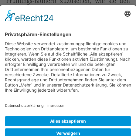
Frühlings-Blühern zuzusehen, wie sie den
Boden nach und nach mit ihren bunten
Farbtupfern überziehen. Dann schmunzelt
der Strauch jedes Mal hocherfreut und
meint zu den kleinen Blümchen gewandt:
10
„Hallo, schön dass Ihr auch
…
Der
verliebte
Liebe Leser! Ihr könnt euch per E-Mail
Haselbusch
informieren lassen, wenn neue Artikel auf
Wurzerlsgarten erscheinen.
Folgt dafür
einfach diesem Link
und gebt dort eure E-
Mailadresse ein.
10. März 2021