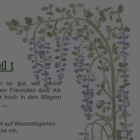
il 1
st so gut, wie meine
en Freunden dort. Als
it hoch in den 90igern
Istanbul,
r
…
eine
spannende
el auf Wurzerlsgarten
Stadt,
se ein.
Teil
1