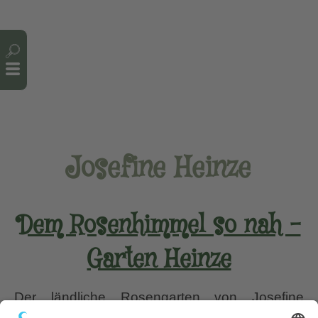
Cookie-Einstellungen
Josefine Heinze
Dem Rosenhimmel so nah –
Garten Heinze
Der ländliche Rosengarten von Josefine
Heinze im Bayerischen Wald Als ich mich am