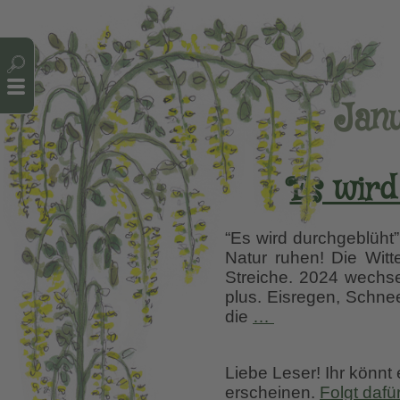
Cookie-Einstellungen
Janu
Es wird
“Es wird durchgeblüht
Natur ruhen! Die Witt
Streiche. 2024 wechse
plus. Eisregen, Schnee
Es
die
…
wird
durchgeblüht
Liebe Leser! Ihr könnt
–
erscheinen.
Folgt dafü
Arbeiten