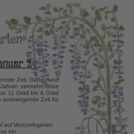
arten
anuar 24
rmste Zeit. Garten und
n Jahren vermehrt böse
us 11 Grad bis 6 Grad
e anstrengende Zeit für
el auf Wurzerlsgarten
se ein.