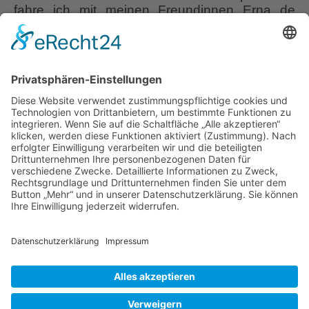
fahre ich mit meinen Freundinnen Erna de
Wolff und Ulrike Aljets in die Mühlen- und
Rosen-Stadt Winschoten. Der Ort entwickelte
sich bereits im 13. Jahrhundert als Siedlung an
der Handelsstraße von Groningen nach
Münster. Im Achtzigjährigen Krieg war
Winschoten eine Festung. Das Gebiet
“Wubsbos”
“Blauwestad” (Blaue
…
die
Waldschlucht
Liebe Leser! Ihr könnt euch per E-Mail
von
informieren lassen, wenn neue Artikel auf
Jannie
Wurzerlsgarten erscheinen.
Folgt dafür einfach
Bos,
diesem Link
und gebt dort eure E-Mailadresse
Winschoten
ein.
14. Februar 2025