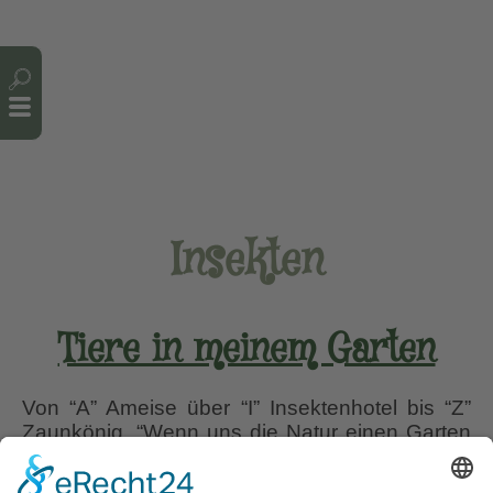
Cookie-Einstellungen
Insekten
Tiere in meinem Garten
Von “A” Ameise über “I” Insektenhotel bis “Z”
Zaunkönig. “Wenn uns die Natur einen Garten
schenkt, so sollten wir ihr nach unseren
Möglichkeiten auch etwas zurückgeben!” Das