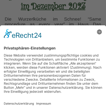
im Dezember 2023
Die Wurzerlküche im Schnee! “Same
procedure as every year” im Haus Das
bedeutet für mich, am 1. Dezember ist meine
Weihnachtsdekoration in Haus und Garten
fertig. Für die Vorbereitung und Einstimmung in
die Adventszeit nehme ich mir jedes Jahr viel
vor. Denn sobald das erste Türchen im
Adventkalender geöffnet wird, verbrauche ich
Impressionen,
sehr viel Zeit
…
Wurzerlsgarten
im
Liebe Leser! Ihr könnt euch per E-Mail
Dezember
informieren lassen, wenn neue Artikel auf
2023
Wurzerlsgarten erscheinen.
Folgt dafür einfach
diesem Link
und gebt dort eure E-Mailadresse
ein.