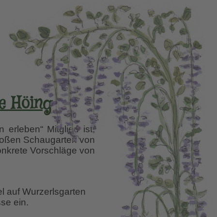
e Höing
rleben“ Mitglied ist,
 großen Schaugarten von
 konkrete Vorschläge von
el auf Wurzerlsgarten
se ein.