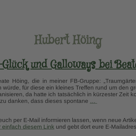
Hubert Höing
-Glück und Galloways bei Beat
e Höing, die in meiner FB-Gruppe: „Traumgärten e
fen würde, für diese ein kleines Treffen rund um den
nisieren, da hatte ich tatsächlich in kürzester Zeit
Garten-
te zu danken, dass dieses spontane
…
Glück
und
 euch per E-Mail informieren lassen, wenn neue Artik
Galloways
r einfach diesem Link
und gebt dort eure E-Mailadres
bei
Beate