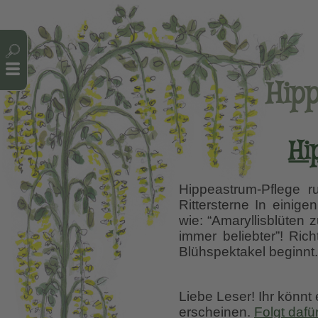
Cookie-Einstellungen
Hipp
Hi
Hippeastrum-Pflege 
Rittersterne In einige
wie: “Amaryllisblüten 
immer beliebter”! Ric
Blühspektakel beginnt
Liebe Leser! Ihr könnt
erscheinen.
Folgt dafü