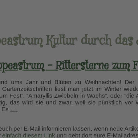
eastrum Kultur durch das
ppeastrum – Rittersterne zum F
rund ums Jahr und Blüten zu Weihnachten! Der
n Gartenzeitschriften liest man jetzt im Winter wied
zum Fest”, “Amaryllis-Zwiebeln in Wachs”, oder “die 
htig, das wird sie und zwar, weil sie pünktlich vor
Hippeastrum
. Es
…
–
Rittersterne
 euch per E-Mail informieren lassen, wenn neue Artik
zum
r einfach diesem Link
und gebt dort eure E-Mailadres
Fest