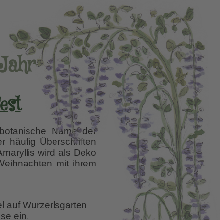
 Jahr
est
 botanische Name der
er häufig Überschriften
Amaryllis wird als Deko
 Weihnachten mit ihrem
el auf Wurzerlsgarten
se ein.