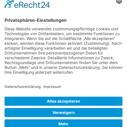
es war keine Liebe auf den ersten Blick. Einen
dunkelroten Klassiker hatte ich schon beim
Einzug in mein neues Heim im Garten
vorgefunden. Nach 2 Jahren sah die Pflanze
aus, als würde sie auf Stelzen aus dem Beet
Heuchera,
davonlaufen wollen. Im Winter
…
Heucherella,
Tiarella,
Liebe Leser! Ihr könnt euch per E-Mail
3
informieren lassen, wenn neue Artikel auf
ähnliche
Wurzerlsgarten erscheinen.
Folgt dafür einfach
Gattungen.
diesem Link
und gebt dort eure E-Mailadresse
ein.
19. Juni 2026
Cookie-Einstellungen
© 2026 Wurzerls Garten