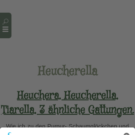
Cookie-Einstellungen
Heucherella
Heuchera, Heucherella,
Tiarella, 3 ähnliche Gattungen.
Wie ich zu den Purpur- Schaumglöckchen und
den Schaumblüten kam. Ich muss gestehen,