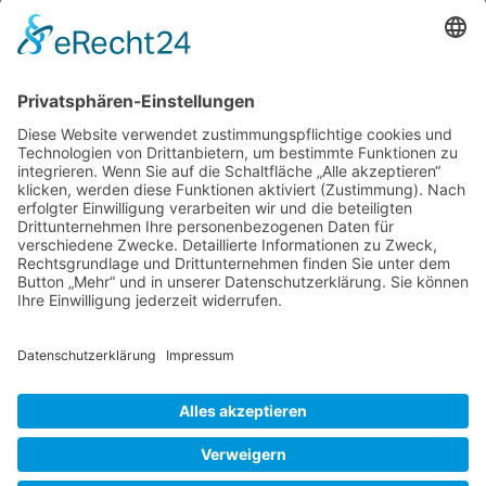
meines Hobby-Gärtnerlebens hatte ich keinen
Bezug zu Hecken. Gut, sobald ich die Liguster-
und Buxus-Hecken meiner Eltern schneiden
musste, einen eher schlechten. In meinem
kleinen Garten kam ich gar nicht auf die Idee
viele Sträucher zu pflanzen. Stauden, Rosen,
“Meine
ein paar
…
lebendige
Hecke”
Liebe Leser! Ihr könnt euch per E-Mail
Gilles
informieren lassen, wenn neue Artikel auf
Leblais
Wurzerlsgarten erscheinen.
Folgt dafür einfach
diesem Link
und gebt dort eure E-Mailadresse
ein.
5. November 2024
Cookie-Einstellungen
© 2026 Wurzerls Garten