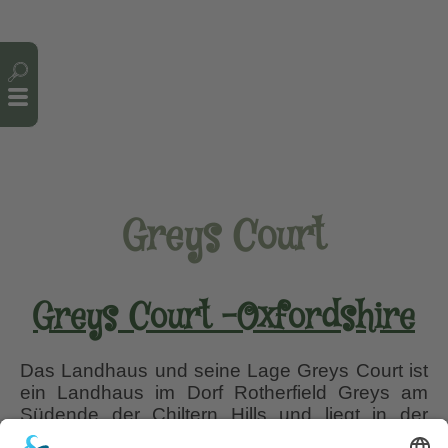
Cookie-Einstellungen
Greys Court
Greys Court -Oxfordshire
Das Landhaus und seine Lage Greys Court ist
ein Landhaus im Dorf Rotherfield Greys am
Südende der Chiltern Hills und liegt in der
englischen Grafschaft Oxfordshire. Das ‘Tudor’-