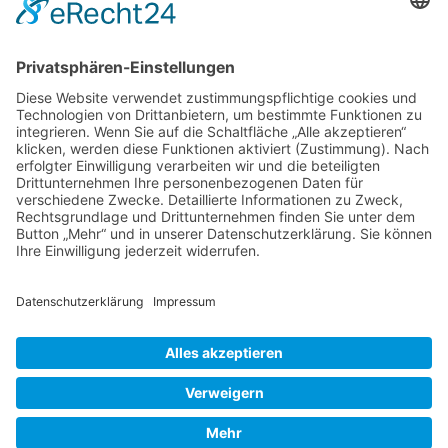
Haus ist eingebettet in den umgebenden
Garten und öffentlich zugänglich.
Namensgeber für Greys Court ist die Familie
Grey, welche die Nachfahren des
normannischen Ritters Anchetil de Greye
Greys
waren.
…
Court
-
Liebe Leser! Ihr könnt euch per E-Mail
Oxfordshire
informieren lassen, wenn neue Artikel auf
Wurzerlsgarten erscheinen.
Folgt dafür einfach
diesem Link
und gebt dort eure E-Mailadresse
ein.
30. April 2021
Cookie-Einstellungen
© 2026 Wurzerls Garten