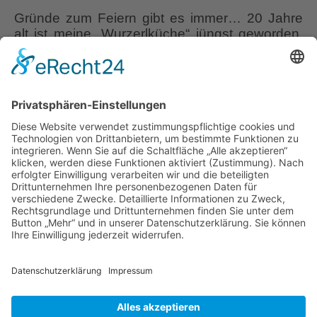
Gründe zum Feiern gibt es immer… 20 Jahre
alt ist meine „Wurzerlküche“ jüngst geworden.
Sie hat in dieser Zeit erfolgreich den
mehrfachen Besuch der Fernsehteams von
SAT 1 und dem BR überstanden. Auch das
Verlegen von neuen Platten trug sie mit
Fassung, bestand aber darauf, vom
Mittelpfosten der Terrasse in die rechte Ecke
Sempervivum,
umzuziehen. “Wurzerl”
…
Hauswurz
und
Liebe Leser! Ihr könnt euch per E-Mail
20
informieren lassen, wenn neue Artikel auf
Jahre
Wurzerlsgarten erscheinen.
Folgt dafür einfach
Wurzerlküche
diesem Link
und gebt dort eure E-Mailadresse
ein.
18. August 2023