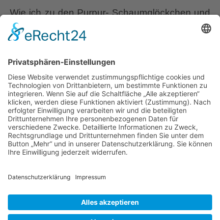
Wie ich zu den Purpur- Schaumglöckchen und
den Schaumblüten kam. Ich muss gestehen,
es war keine Liebe auf den ersten Blick. Einen
dunkelroten Klassiker hatte ich schon beim
Einzug in mein neues Heim im Garten
vorgefunden. Nach 2 Jahren sah die Pflanze
aus, als würde sie auf Stelzen aus dem Beet
Heuchera,
davonlaufen wollen. Im Winter
…
Heucherella,
Tiarella,
Liebe Leser! Ihr könnt euch per E-Mail
3
informieren lassen, wenn neue Artikel auf
ähnliche
Wurzerlsgarten erscheinen.
Folgt dafür einfach
Gattungen.
diesem Link
und gebt dort eure E-Mailadresse
ein.
19. Juni 2026