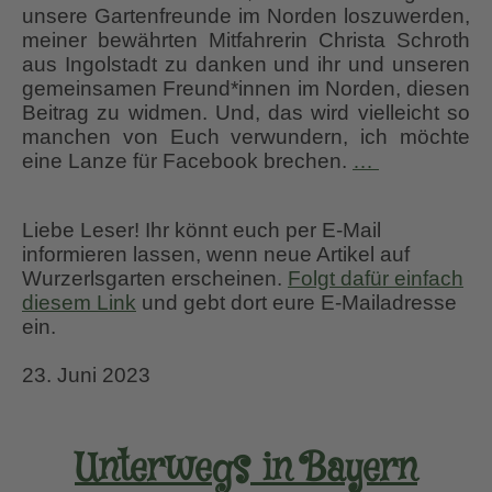
unsere Gartenfreunde im Norden loszuwerden,
meiner bewährten Mitfahrerin Christa Schroth
aus Ingolstadt zu danken und ihr und unseren
gemeinsamen Freund*innen im Norden, diesen
Beitrag zu widmen. Und, das wird vielleicht so
manchen von Euch verwundern, ich möchte
Mit
eine Lanze für Facebook brechen.
…
Freunden
unterwegs
Liebe Leser! Ihr könnt euch per E-Mail
in
informieren lassen, wenn neue Artikel auf
Ostfriesland
Wurzerlsgarten erscheinen.
Folgt dafür einfach
und
diesem Link
und gebt dort eure E-Mailadresse
NL
ein.
Teil
1
23. Juni 2023
Unterwegs in Bayern