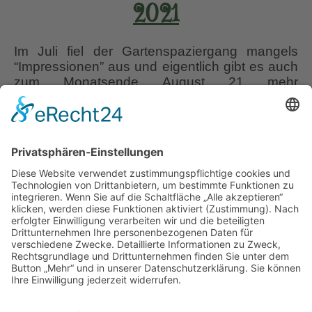
2021
Im Juli fiel der Gartenspaziergang mangels
“Impressionen” aus und eigentlich gibt es auch
zum Monatsende August 21 mehr
“Depressionen” als “Impressionen” zu sehen.
Aber immerhin haben wir zusammen mein
einjähriges Website-Jubiläum von
Wurzerlsgarten mit 5 Beiträgen, zuletzt am
Montag im Post “IN DULCE JUBILO die
Verlosung” gefeiert und drei Buchgewinner
Impression
ermittelt. Nun ja, da Wurzerlsgarten
…
und
Depressio
Liebe Leser! Ihr könnt euch per E-Mail
Juli/August
informieren lassen, wenn neue Artikel auf
2021
Wurzerlsgarten erscheinen.
Folgt dafür einfach
diesem Link
und gebt dort eure E-Mailadresse
ein.