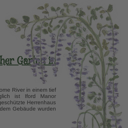
cher Garten in
me River in einem tief
lich ist Iford Manor
lgeschützte Herrenhaus
er dem Gebäude wurden