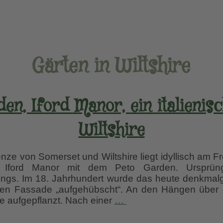
Gärten in Wiltshire
en, Iford Manor, ein italienis
Wiltshire
e von Somerset und Wiltshire liegt idyllisch am Fro
l Iford Manor mit dem Peto Garden. Ursprüng
prungs. Im 18. Jahrhundert wurde das heute denkma
ischen Fassade „aufgehübscht“. An den Hängen üb
The
e aufgepflanzt. Nach einer
…
Peto
Garden,