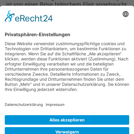
ist von einer Brise britischem Flair angehaucht.
Als leidenschaftliche Garten-Reisende und -
Besucher hatten sie viele Möglichkeiten,
individuelle Gärten in Europa kennenzulernen
und das was gefiel, durfte in die eigene
Gartenplanung Einfluss nehmen. Rosa
‘Lichtkönigin Lucia’ – Clematis viticella ‘Signe’
Rosen-
– Rosa ‘Aloha’
…
und
Clematis-
Liebe Leser! Ihr könnt euch per E-Mail
Garten
informieren lassen, wenn neue Artikel auf
Halwax
Wurzerlsgarten erscheinen.
Folgt dafür einfach
diesem Link
und gebt dort eure E-Mailadresse
ein.
10. Juni 2021