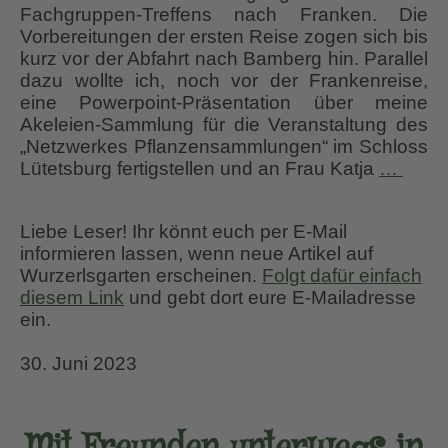
Fachgruppen-Treffens nach Franken. Die
Vorbereitungen der ersten Reise zogen sich bis
kurz vor der Abfahrt nach Bamberg hin. Parallel
dazu wollte ich, noch vor der Frankenreise,
eine Powerpoint-Präsentation über meine
Akeleien-Sammlung für die Veranstaltung des
„Netzwerkes Pflanzensammlungen“ im Schloss
Mit
Lütetsburg fertigstellen und an Frau Katja
…
Freu
unte
Liebe Leser! Ihr könnt euch per E-Mail
in
informieren lassen, wenn neue Artikel auf
Ostfr
Wurzerlsgarten erscheinen.
Folgt dafür einfach
und
diesem Link
und gebt dort eure E-Mailadresse
NL
ein.
Teil
2
30. Juni 2023