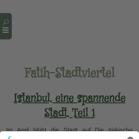
Cookie-Einstellungen
Fatih-Stadtviertel
Istanbul, eine spannende
Stadt, Teil 1
Im April blüht die Stadt auf Die türkische
Großstadt kenne ich fast so gut, wie meine