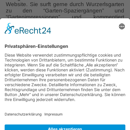
Website. Sie surft gerne durch Wurzerlsgarten
zu den “Garten-Spaziergängen” und
“Gartenimpressionen” und kommentiert
regelmäßig. Irgendwann tauschten wir einige
Mails aus, denen eine Gartenbesichtigungs-
Einladung von Renate zu sich nach Sulzdorf
an der Lederhecke folgte. Die unterfränkische
Gemeinde Sulzdorf a.d.L. gehört zum
Landkreis Rhön-Grabfeld und grenzt
Renate
unmittelbar
…
Stengel,
Hanggarten
Liebe Leser! Ihr könnt euch per E-Mail
mit
informieren lassen, wenn neue Artikel auf
Überraschungen
Wurzerlsgarten erscheinen.
Folgt dafür einfach
diesem Link
und gebt dort eure E-Mailadresse
ein.
16. Dezember 2022