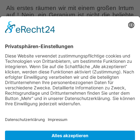
Als erstes räumen wir mit einem großen Irrtum
auf ! Nein, ein Geranium ist nicht die beliebte
Balkonpflanze, die oftmals fälschlich Geranie
genannt wird. Geranium oder eine Geranie, mit
dem Trivialnamen Storchschnabel genannt, ist
eine krautige Pflanze, die wir in vielerlei
Situationen, oft als ausdauernde Staude, im
Garten verwenden. Die Balkonpflanze
Geranium
dagegen heißt Pelargonium, oder
…
–
Die
Liebe Leser! Ihr könnt euch per E-Mail
Storchschnä
informieren lassen, wenn neue Artikel auf
kommen
Wurzerlsgarten erscheinen.
Folgt dafür einfach
!
diesem Link
und gebt dort eure E-Mailadresse
ein.
29. Juli 2021