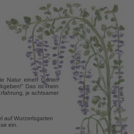
ie Natur einen Garten
ckgeben!” Das ist mein
rfahrung, je achtsamer
ere
einem
el auf Wurzerlsgarten
arten
se ein.