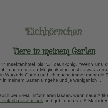
Eichhörnchen
Tiere in meinem Garten
“I” Insektenhotel bis “Z” Zaunkönig. “Wenn uns d
ir ihr nach unseren Möglichkeiten auch etwas zurü
 in Wurzerls Garten und ich mache immer mehr die E
Ti
n in meinem Garten umgehe und je weniger ich
…
in
m
 euch per E-Mail informieren lassen, wenn neue Artik
G
r einfach diesem Link
und gebt dort eure E-Mailadres