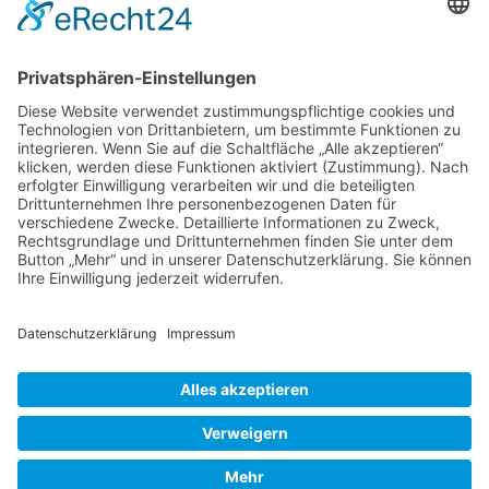
Millionen Einwohner zuschreitet, ist die einzige
Stadt der Welt, die sich über 2 Kontinente
(Asien und Europa) erstreckt. Jedes Jahr im
April wird in der Stadt das “Lale-Festivali”, auch
“Istanbul Tulip Festival” genannt, gefeiert. Dann
Tulpen
erblüht auf den öffentlichen Flächen der
…
Histori
und
Liebe Leser! Ihr könnt euch per E-Mail
Lale-
informieren lassen, wenn neue Artikel auf
Festiva
Wurzerlsgarten erscheinen.
Folgt dafür einfach
in
diesem Link
und gebt dort eure E-Mailadresse
Istanb
ein.
3. März 2023
Cookie-Einstellungen
© 2026 Wurzerls Garten