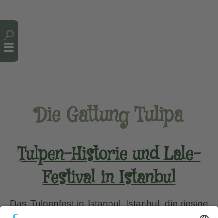
Cookie-Einstellungen
Die Gattung Tulipa
Tulpen-Historie und Lale-
Festival in Istanbul
Das Tulpenfest in Istanbul. Istanbul, die riesige
Metropole der Türkei, die langsam auf 20